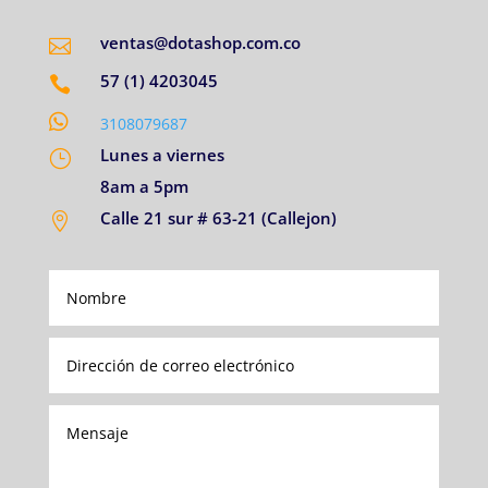
ventas@dotashop.com.co

57 (1) 4203045


3108079687
Lunes a viernes
}
8am a 5pm
Calle 21 sur # 63-21 (Callejon)
