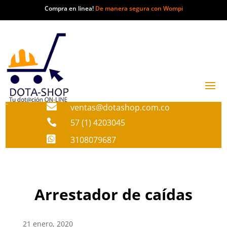
Compra en linea!
De manera segura con Wompi

ventas@dotashop.com.co

57 (1) 4203045

3108079687
Arrestador de caídas
21 enero, 2020