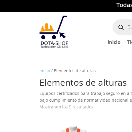
Toda
Búsqued
de
producto
Inicio
T
Inicio
/ Elementos de alturas
Elementos de alturas
Equipos certificados para trabajo seguro en al
bajo cumplimiento de normatividad nacional e 
Mostrando los 5 resultados