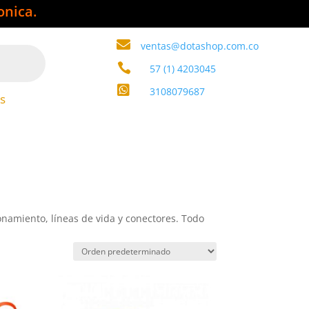
onica.

ventas@dotashop.com.co

57 (1) 4203045

3108079687
s
onamiento, líneas de vida y conectores. Todo