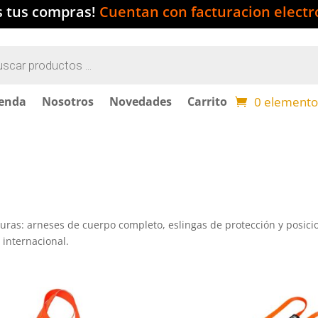
s tus compras!
Cuentan con facturacion electr
a
s
0 elemento
ienda
Nosotros
Novedades
Carrito
turas: arneses de cuerpo completo, eslingas de protección y posici
internacional.