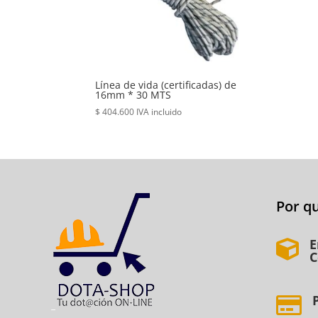
Línea de vida (certificadas) de
16mm * 30 MTS
$
404.600
IVA incluido
Por q
E

C
