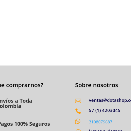
ue comprarnos?
Sobre nosotros
nvíos a Toda
ventas@dotashop.c

olombia
57 (1) 4203045


3108079687
Pagos 100% Seguros
Lunes a viernes