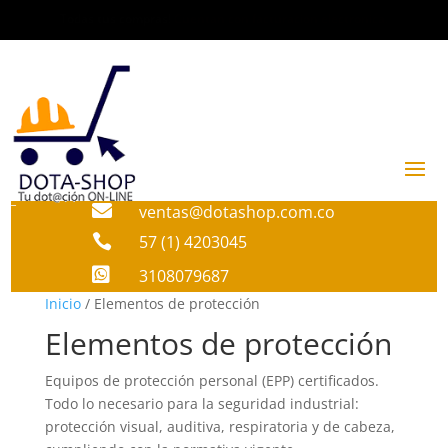
Todas tus compras!
Cuentan con facturacion electronica.

ventas@dotashop.com.co

57 (1) 4203045

3108079687
Inicio
/ Elementos de protección
Elementos de protección
Equipos de protección personal (EPP) certificados.
Todo lo necesario para la seguridad industrial:
protección visual, auditiva, respiratoria y de cabeza,