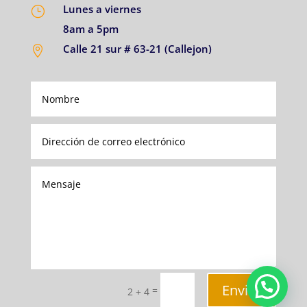
Lunes a viernes
}
8am a 5pm
Calle 21 sur # 63-21 (Callejon)

Enviar
=
2 + 4