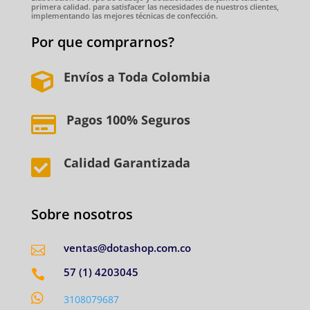
primera calidad. para satisfacer las necesidades de nuestros clientes,
implementando las mejores técnicas de confección.
Por que comprarnos?
Envíos a Toda Colombia

Pagos 100% Seguros

Calidad Garantizada

Sobre nosotros
ventas@dotashop.com.co

57 (1) 4203045


3108079687