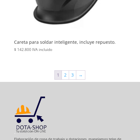
Careta para soldar inteligente, incluye repuesto.
$
142.800
IVA incluido
1
2
3
→
Elaboración de ropa de trabajo y dotaciones. manejamos telas de