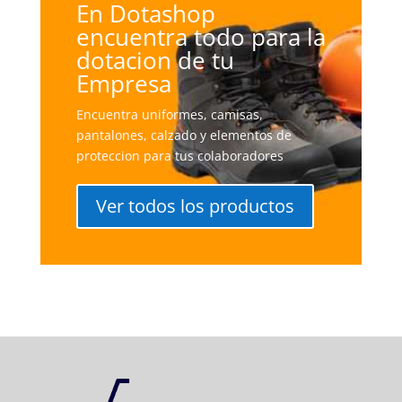
En Dotashop
encuentra todo para la
dotacion de tu
Empresa
Encuentra uniformes, camisas,
pantalones, calzado y elementos de
proteccion para tus colaboradores
Ver todos los productos