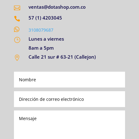
ventas@dotashop.com.co

57 (1) 4203045


3108079687
Lunes a viernes
}
8am a 5pm
Calle 21 sur # 63-21 (Callejon)
