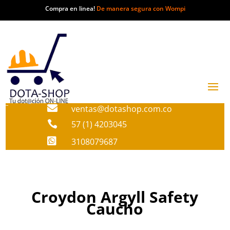
Compra en linea!
De manera segura con Wompi

ventas@dotashop.com.co

57 (1) 4203045

3108079687
Croydon Argyll Safety
Caucho