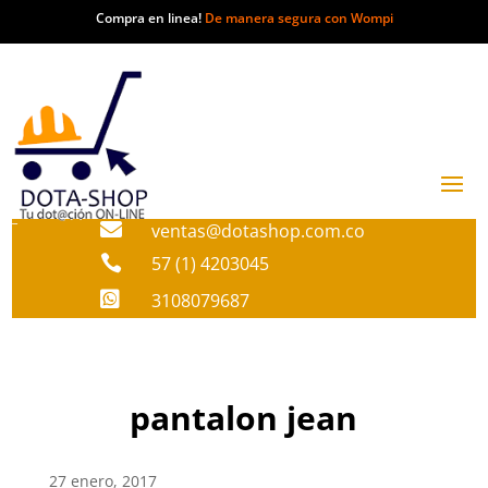
Compra en linea!
De manera segura con Wompi

ventas@dotashop.com.co

57 (1) 4203045

3108079687
pantalon jean
27 enero, 2017