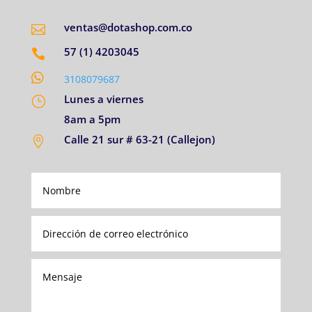
ventas@dotashop.com.co

57 (1) 4203045


3108079687
Lunes a viernes
}
8am a 5pm
Calle 21 sur # 63-21 (Callejon)
