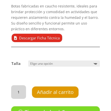
Botas fabricadas en caucho resistente, ideales para
brindar protección y comodidad en actividades que
requieren aislamiento contra la humedad y el barro.
Su diseño sencillo y funcional permite un uso
práctico en diferentes entornos.
Descargar Ficha Técnica
Talla
Botas
de
Añadir al carrito
caucho
sencillas
LA
MACHA
CROYDON