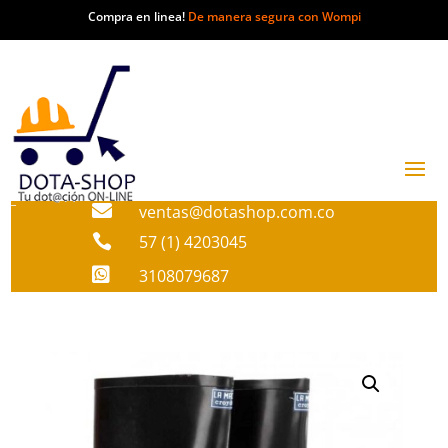
Compra en linea!
De manera segura con Wompi

ventas@dotashop.com.co

57 (1) 4203045

3108079687