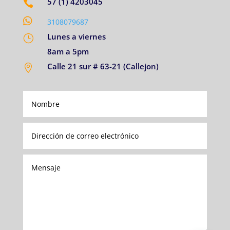
57 (1) 4203045


3108079687
Lunes a viernes
}
8am a 5pm
Calle 21 sur # 63-21 (Callejon)
