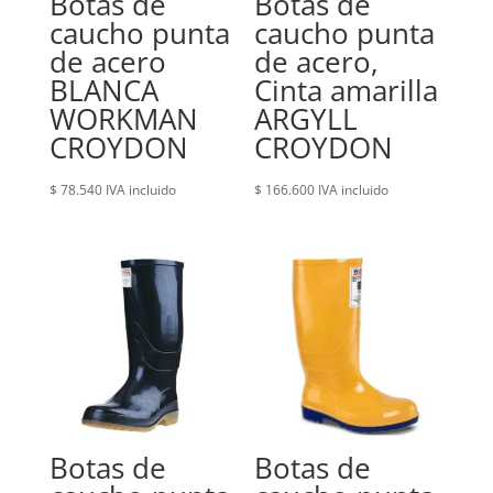
Botas de
Botas de
caucho punta
caucho punta
de acero
de acero,
BLANCA
Cinta amarilla
WORKMAN
ARGYLL
CROYDON
CROYDON
$
78.540
IVA incluido
$
166.600
IVA incluido
Botas de
Botas de