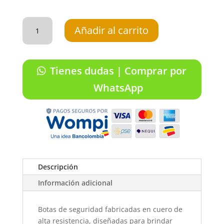
Botas
en
Añadir al carrito
cuero,
punta
de
seguridad
liviana,
Tienes dudas | Comprar por
KONDOR
INDIANA
WhatsApp
SOLDADOR
cantidad
Descripción
Información adicional
Botas de seguridad fabricadas en cuero de
alta resistencia, diseñadas para brindar