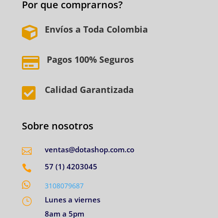
Por que comprarnos?
Envíos a Toda Colombia

Pagos 100% Seguros

Calidad Garantizada

Sobre nosotros
ventas@dotashop.com.co

57 (1) 4203045


3108079687
Lunes a viernes
}
8am a 5pm