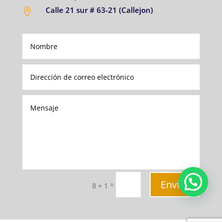
Calle 21 sur # 63-21 (Callejon)

Enviar
=
8 + 1