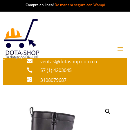
Compra en linea!
De manera segura con Wompi

ventas@dotashop.com.co

57 (1) 4203045

3108079687