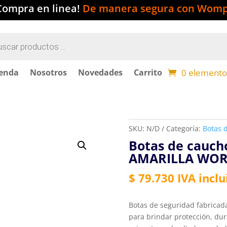
Compra en linea!
De manera segura con Womp
a
s
0 elemento
ienda
Nosotros
Novedades
Carrito
SKU:
N/D
Categoría:
Botas 
Botas de cauch
AMARILLA WO
$
79.730
IVA inclu
Botas de seguridad fabricada
para brindar protección, du