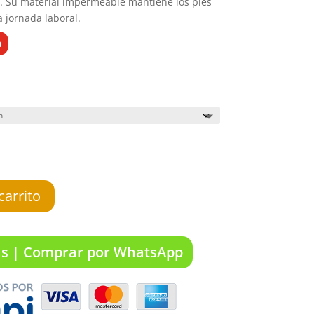
. Su material impermeable mantiene los pies
a jornada laboral.
a
carrito
as | Comprar por WhatsApp