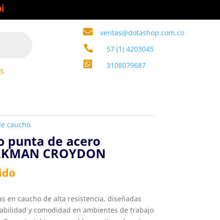
i

ventas@dotashop.com.co

57 (1) 4203045

3108079687
s
de caucho
o punta de acero
RKMAN CROYDON
ido
s en caucho de alta resistencia, diseñadas
rabilidad y comodidad en ambientes de trabajo