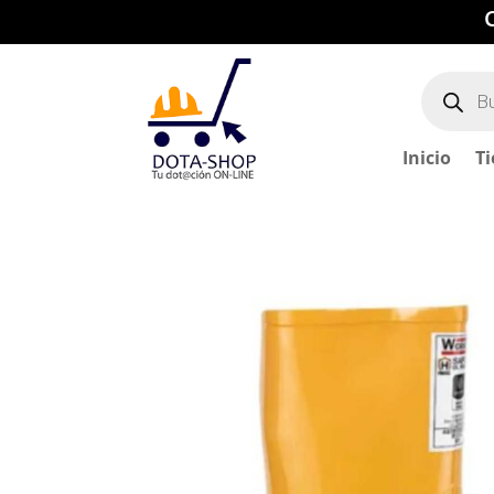
Búsqued
de
producto
Inicio
T