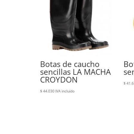
Botas de caucho
Bo
sencillas LA MACHA
se
CROYDON
$
41.6
$
44.030
IVA incluido