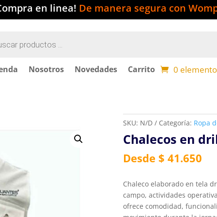
Compra en linea!
De manera segura con Womp
a
s
0 elemento
ienda
Nosotros
Novedades
Carrito
SKU:
N/D
Categoría:
Ropa d
Chalecos en dri
Desde $ 41.650
Chaleco elaborado en tela dri
campo, actividades operativa
ofrece comodidad, funcionali