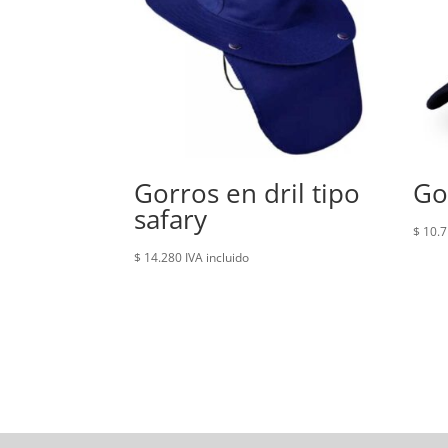
Gorros en dril tipo
Go
safary
$
10.7
$
14.280
IVA incluido