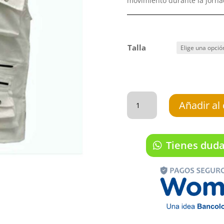
movimiento durante la jorna
Talla
Chalecos
en
Añadir al 
dril
tipo
periodista
cantidad
Tienes dud