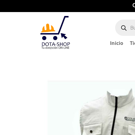
Búsqued
de
producto
Inicio
T