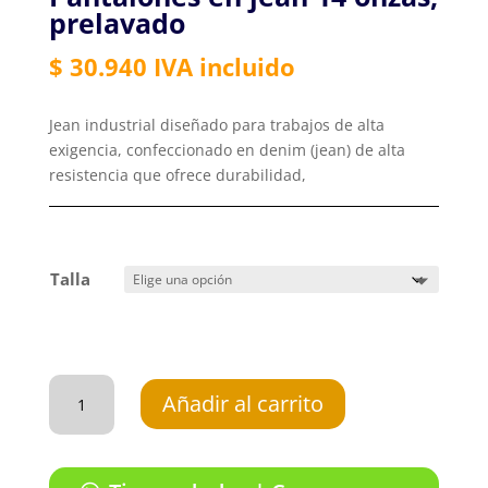
prelavado
$
30.940
IVA incluido
Jean industrial diseñado para trabajos de alta
exigencia, confeccionado en denim (jean) de alta
resistencia que ofrece durabilidad,
Talla
Pantalones
en
Añadir al carrito
jean
14
onzas,
prelavado
cantidad