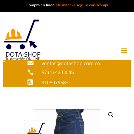
Compra en linea!
De manera segura con Wompi

ventas@dotashop.com.co

57 (1) 4203045

3108079687