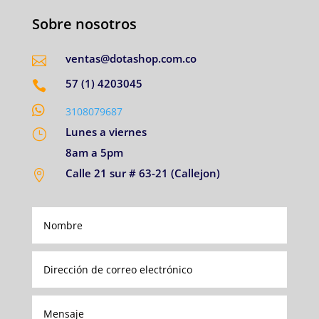
Sobre nosotros
ventas@dotashop.com.co

57 (1) 4203045


3108079687
Lunes a viernes
}
8am a 5pm
Calle 21 sur # 63-21 (Callejon)
