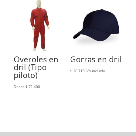
Overoles en
Gorras en dril
dril (Tipo
$
10.710
IVA incluido
piloto)
Desde $ 71.400