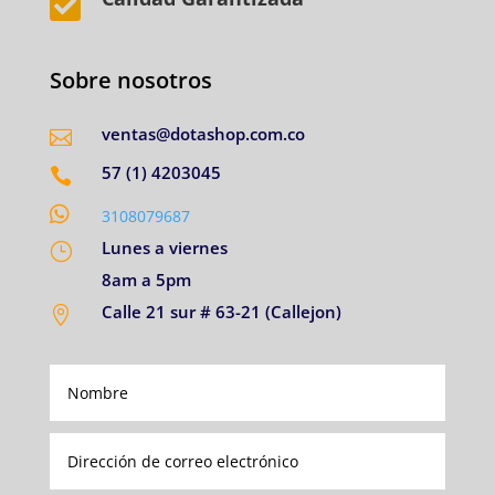

Sobre nosotros
ventas@dotashop.com.co

57 (1) 4203045


3108079687
Lunes a viernes
}
8am a 5pm
Calle 21 sur # 63-21 (Callejon)
