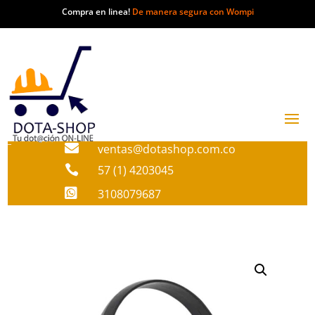
Compra en linea!
De manera segura con Wompi

ventas@dotashop.com.co

57 (1) 4203045

3108079687