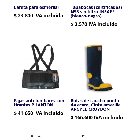
Careta para esmerilar
Tapabocas (certificados)
N95 sin filtro INSAFE
$
23.800
IVA incluido
(blanco-negro)
$
3.570
IVA incluido
Fajas anti-lumbares con
Botas de caucho punta
tirantas PHANTON
de acero, Cinta amarilla
ARGYLL CROYDON
$
41.650
IVA incluido
$
166.600
IVA incluido