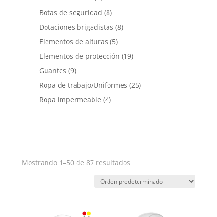
productos
8
Botas de seguridad
8
productos
8
Dotaciones brigadistas
8
productos
5
Elementos de alturas
5
productos
19
Elementos de protección
19
productos
9
Guantes
9
productos
25
Ropa de trabajo/Uniformes
25
productos
4
Ropa impermeable
4
productos
Mostrando 1–50 de 87 resultados