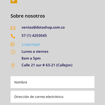
Sobre nosotros
ventas@dotashop.com.co

57 (1) 4203045


3108079687
Lunes a viernes
}
8am a 5pm
Calle 21 sur # 63-21 (Callejon)
