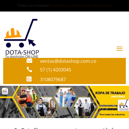
Todas tus compras!
Cuentan con facturacion electronica.

ventas@dotashop.com.co

57 (1) 4203045

3108079687